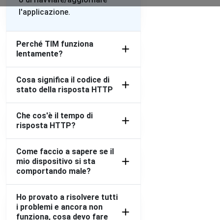
l'applicazione.
Mauro
Naples, Italy
•
1 anni ago
Sito e app mytim non raggiunge
Perché TIM funziona
lentamente?
Mauro
Cosa significa il codice di
Naples, Italy
•
1 anni ago
stato della risposta HTTP
Sito e app mytim non raggiunge
Che cos'è il tempo di
Federico
risposta HTTP?
Milano, Italy
•
1 anni ago
tim.it sito non funzionante
Come faccio a sapere se il
mio dispositivo si sta
Mauro
comportando male?
Naples, Italy
•
1 anni ago
Nkn si raggiunge
Ho provato a risolvere tutti
i problemi e ancora non
funziona, cosa devo fare
Andrea Roma