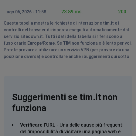
0S6_WzA2Mj
23.89 ms.
200
ago 06, 2026 - 11:58
Silvestro
Questa tabella mostra le richieste di interruzione
tim.it
e i
Siderno, Italy
•
7 mesi ago
controlli del browser di risposta eseguiti automaticamente dal
https://api.webmail.tim.it/auth/oauth/v2/authorize?
servizio sitedown.it. Tutti i dati della tabella si riferiscono al
response_type=code&client_id=5b816c4e-3254-4299-
fuso orario
Europe/Rome
. Se
TIM
non funziona o è lento per voi.
96be-
Potete provare a utilizzare un servizio VPN (per provare da una
38df9998ba13&redirect_uri=https%3A%2F%2Fapi.webmai
posizione diversa) e controllare anche i Suggerimenti qui sotto
0S6_WzA2Mj
Claudio
Rome, Italy
•
7 mesi ago
https://www.tim.it/
Suggerimenti se tim.it non
A custom errorhandler for 404 responses
funziona
Elena
Modena, Italy
•
8 mesi ago
Verificare l'URL
- Una delle cause più frequenti
Segalo che non si può accedere alla webmail, sembra
dell'impossibilità di visitare una pagina web è
che si acceda ma poi glitcha e non si carica la mail,