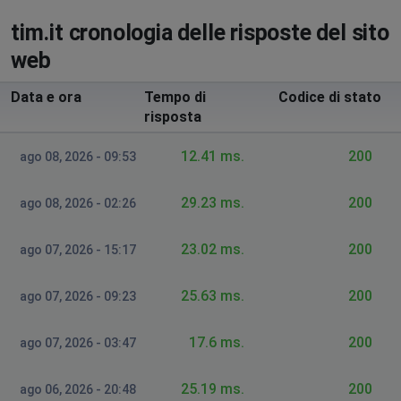
La pagina web all'indirizzo
https://api.webmail.tim.it/auth/oauth/v2/authorize?
tim.it cronologia delle risposte del sito
response_type=code&client_id=5b816c4e-3254-4299-
web
96be-
38df9998ba13&redirect_uri=https%3A%2F%2Fapi.webmai
Data e ora
Tempo di
Codice di stato
0S6_WzA2Mj potrebbe essere temporaneamente non
risposta
disponibile oppure è stata permanentemente spostata
a un nuovo indirizzo web.
12.41 ms.
200
ago 08, 2026 - 09:53
CARLO
29.23 ms.
200
ago 08, 2026 - 02:26
Naples, Italy
•
6 mesi ago
non riesco a collegare al sito TIM e ne alla posta alice
23.02 ms.
200
ago 07, 2026 - 15:17
Silvestro
25.63 ms.
200
ago 07, 2026 - 09:23
Siderno, Italy
•
7 mesi ago
https://api.webmail.tim.it/auth/oauth/v2/authorize?
17.6 ms.
200
ago 07, 2026 - 03:47
response_type=code&client_id=5b816c4e-3254-4299-
96be-
38df9998ba13&redirect_uri=https%3A%2F%2Fapi.webmai
25.19 ms.
200
ago 06, 2026 - 20:48