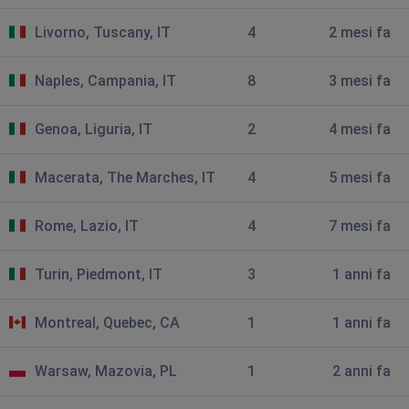
Livorno, Tuscany, IT
4
2 mesi fa
Pier Luigi - Scafati (SA)
Tirana, Albania
•
5 mesi ago
Naples, Campania, IT
8
3 mesi fa
Impossibile raggiungere il sito
La pagina web all'indirizzo
https://api.webmail.tim.it/auth/oauth/v2/authorize?
Genoa, Liguria, IT
2
4 mesi fa
response_type=code&client_id=5b816c4e-3254-4299-
96be-
Macerata, The Marches, IT
4
5 mesi fa
38df9998ba13&redirect_uri=https%3A%2F%2Fapi.webmai
0S6_WzA2Mj potrebbe essere temporaneamente non
disponibile oppure è stata permanentemente spostata
Rome, Lazio, IT
4
7 mesi fa
a un nuovo indirizzo web.
ERR_SOCKET_NOT_CONNECTED
Turin, Piedmont, IT
3
1 anni fa
Colui Che Paga
Montreal, Quebec, CA
1
1 anni fa
Bologna, Italy
•
6 mesi ago
Per questo sito, tim.it è funzionante, c'è da ridere. Il
Warsaw, Mazovia, PL
1
2 anni fa
sito non è accessibile da nulla e l'assistenza non da
modo di parlare con nessuno. una barzelletta.