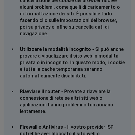
cancellazione dei cookie del browser risolve
response_type=code&client_id=5b816c4e-3254-4299-
alcuni problemi, come quelli di caricamento o
96be-
di formattazione dei siti. È possibile farlo
38df9998ba13&redirect_uri=https%3A%2F%2Fapi.webmai
facendo clic sulle impostazioni del browser,
0S6_WzA2Mj potrebbe essere temporaneamente non
poi su privacy e infine su cancella dati di
disponibile oppure è stata permanentemente spostata
navigazione.
a un nuovo indirizzo web.
ERR_SOCKET_NOT_CONNECTED)) potete risolvere per
favore impossibile entrare ...
Utilizzare la modalità Incognito
- Si può anche
grazie
provare a visualizzare il sito web in modalità
privata o in incognito. In questo modo, i cookie
e tutta la cache temporanea saranno
Ildany
automaticamente disabilitati.
Milano, Italy
•
9 mesi ago
ADSL ok internet ko
Riavviare il router
- Provate a riavviare la
connessione di rete se altri siti web o
gianmichele panarelli
applicazioni hanno problemi o funzionano
Cairo, Egypt
•
10 mesi ago
lentamente.
salve sono in egitto e non riesco a leggere mail
Firewall e Antivirus
- Il vostro provider ISP
leggo
potrebbe aver bloccato il sito web o