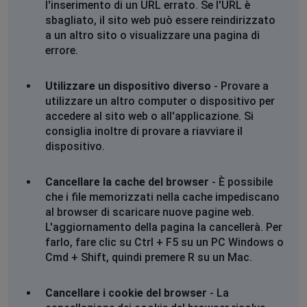
l'inserimento di un URL errato. Se l'URL è
finché non compare questo messaggio:
sbagliato, il sito web può essere reindirizzato
a un altro sito o visualizzare una pagina di
Impossibile raggiungere il sito
errore.
La pagina web all'indirizzo
https://api.webmail.tim.it/auth/oauth/v2/authorize?
Utilizzare un dispositivo diverso
- Provare a
response_type=code&client_id=5b816c4e-3254-4299-
utilizzare un altro computer o dispositivo per
96be-
accedere al sito web o all'applicazione. Si
38df9998ba13&redirect_uri=https%3A%2F%2Fapi.webmai
consiglia inoltre di provare a riavviare il
0S6_WzA2Mj potrebbe essere temporaneamente non
dispositivo.
disponibile oppure è stata permanentemente spostata
a un nuovo indirizzo web.
ERR_SOCKET_NOT_CONNECTED
Cancellare la cache del browser
- È possibile
che i file memorizzati nella cache impediscano
al browser di scaricare nuove pagine web.
marco
L'aggiornamento della pagina la cancellerà. Per
Bucharest, Romania
•
8 mesi ago
farlo, fare clic su Ctrl + F5 su un PC Windows o
la pagina tim mail sono un po di giorni che non
Cmd + Shift, quindi premere R su un Mac.
funziona ,questo è l'errore che dice ((La pagina web
all'indirizzo
Cancellare i cookie del browser
- La
https://api.webmail.tim.it/auth/oauth/v2/authorize?