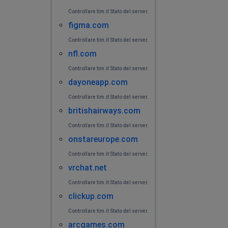
Linea fissa 0997311688 completamente
Controllare tim.it Stato del server.
isolata.Nessuna possibilità di contattare TIM.
figma.com
Controllare tim.it Stato del server.
Oxana
nfl.com
La Seyne-sur-Mer, France
•
1 anni ago
Controllare tim.it Stato del server.
Désolé, impossible d’accéder à cette page.
dayoneapp.com
Il semble que la page Web de
https://api.webmail.tim.it/auth/oauth/v2/authorize?
Controllare tim.it Stato del server.
response_type=code&client_id=5b816c4e-3254-4299-
britishairways.com
96be-
Controllare tim.it Stato del server.
38df9998ba13&redirect_uri=https%3A%2F%2Fapi.webmai
onstareurope.com
0S6_WzA2Mj rencontre peut-être des problèmes ou
qu’elle ait été déplacée définitivement vers une nouvelle
Controllare tim.it Stato del server.
adresse web.
vrchat.net
ERR_SOCKET_NOT_CONNECTED
Controllare tim.it Stato del server.
clickup.com
Roby
Controllare tim.it Stato del server.
Ponticelli, Italy
•
1 anni ago
arcgames.com