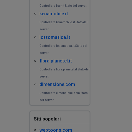
Sesto Fiorentino, Italy
•
1 anni ago
Controllare bper.it Stato del server.
Internet is down
kenamobile.it
Controllare kenamobile.it Stato del
Roberto
server.
Sesto Fiorentino, Italy
•
1 anni ago
lottomatica.it
Internet is down
Controllare lottomatica.it Stato del
server.
Roberto
fibra.planetel.it
Sesto Fiorentino, Italy
•
1 anni ago
Controllare fibra.planetel.it Stato del
internet is down
server.
dimensione.com
Danilo Careglio
Turin, Italy
•
1 anni ago
Controllare dimensione.com Stato
del server.
Nessuna possibilità di accedere alla pagine web
https://www.tim.it/
Siti popolari
Cuscela Elisa
webtoons.com
Belgrade, Serbia
•
1 anni ago