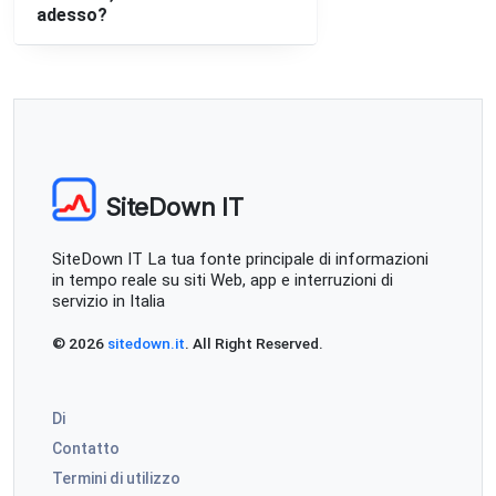
adesso?
Rome, Italy
•
1 anni ago
Sito Tim.it irraggiungibile
Tirana, Albania
•
1 anni ago
Sito irragiungibile, provato almeno 10 volte.
Paolo
SiteDown IT
Caserta, Italy
•
1 anni ago
Sito My TIM non raggiungibile. Connection Timeout!!!
SiteDown IT La tua fonte principale di informazioni
in tempo reale su siti Web, app e interruzioni di
servizio in Italia
Ardea, Italy
•
1 anni ago
Sito irraggiungibile
© 2026
sitedown.it
. All Right Reserved.
Milan, Italy
•
1 anni ago
Di
Sito web errore 503
Contatto
Amedeo
Termini di utilizzo