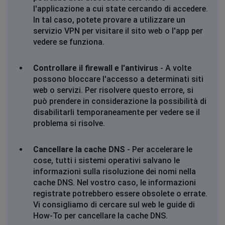
La pagina web all'indirizzo
l'applicazione a cui state cercando di accedere.
https://api.webmail.tim.it/auth/oauth/v2/authorize?
In tal caso, potete provare a utilizzare un
response_type=code&client_id=5b816c4e-3254-4299-
servizio VPN per visitare il sito web o l'app per
96be-
vedere se funziona.
38df9998ba13&redirect_uri=https%3A%2F%2Fapi.webmai
0S6_WzA2Mj potrebbe essere temporaneamente non
Controllare il firewall e l'antivirus
- A volte
disponibile oppure è stata permanentemente spostata
possono bloccare l'accesso a determinati siti
a un nuovo indirizzo web
web o servizi. Per risolvere questo errore, si
può prendere in considerazione la possibilità di
Pietro
disabilitarli temporaneamente per vedere se il
Somma Vesuviana, Italy
•
1 anni ago
problema si risolve.
Impossibile accedere
Cancellare la cache DNS
- Per accelerare le
Maria
cose, tutti i sistemi operativi salvano le
Rome, Italy
•
1 anni ago
informazioni sulla risoluzione dei nomi nella
cache DNS. Nel vostro caso, le informazioni
Non c'è pace, c'è ennesimo disservizio con la TIM.
registrate potrebbero essere obsolete o errate.
Vi consigliamo di cercare sul web le guide di
Ennio
How-To per cancellare la cache DNS.
Budapest, Hungary
•
1 anni ago