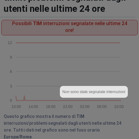
utenti nelle ultime 24 ore
Possibili
TIM
interruzioni segnalate nelle ultime 24
ore!
12
9
6
3
Non sono state segnalate interruzioni
0
10:00
14:00
18:00
22:00
02:00
06:00
10:00
Questo grafico mostra il numero di
TIM
interruzioni/problemi segnalati dagli utenti nelle ultime 24
ore. Tutti i dati nel grafico sono nel fuso orario
Europe/Rome
.