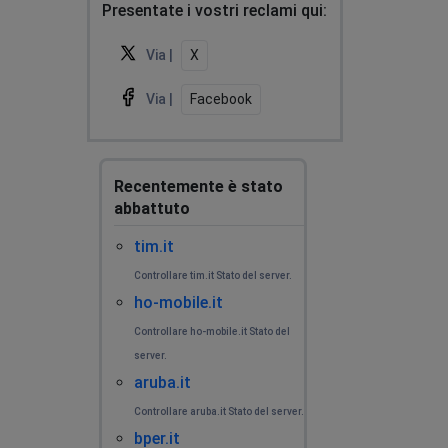
Milano, Italy
•
1 anni ago
Presentate i vostri reclami qui:
Spia ADSL verde lampeggiante ovvero il modem non si
allinea
Via |
X
giuseppe
Via |
Facebook
Rimini, Italy
•
1 anni ago
non funziona sito pessimo
Recentemente è stato
Franco B
abbattuto
Invorio, Italy
•
1 anni ago
tim.it
impossibile accedere sia al sito tim che tramite app
tim
Controllare tim.it Stato del server.
ho-mobile.it
Roberto
Controllare ho-mobile.it Stato del
Sesto Fiorentino, Italy
•
1 anni ago
server.
Internet is down
aruba.it
Controllare aruba.it Stato del server.
Roberto
bper.it