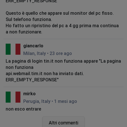
ERR_EMPTY_RESPONSE
Questo è quello che appare sul monitor del pc fisso.
Sul telefono funziona.
Ho fatto un ripristino del pc a 4 gg prima ma continua
a non funzionare.
giancarlo
Milan, Italy
•
23 ore ago
La pagina di login tin.it non funziona appare "La pagina
non funziona
api.webmail.tim.it non ha inviato dati.
ERR_EMPTY_RESPONSE"
mirko
Perugia, Italy
•
1 mesi ago
non esco entrare
Livorno, Italy
Altri commenti
•
2 mesi ago