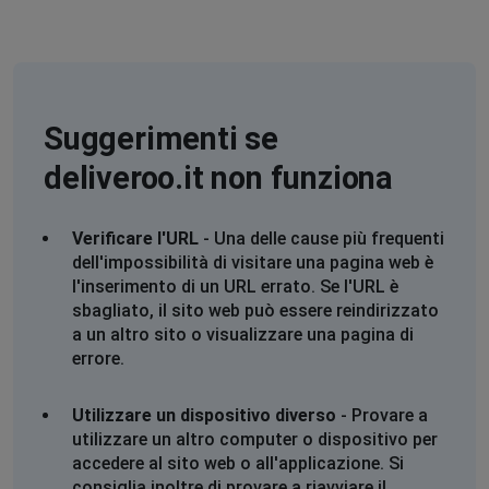
,
•
1 anni ago
Non funziona ne l'app rider ne deliveroo
Lorenzo
,
•
1 anni ago
Suggerimenti se
Non funziona ne l'app rider ne deliveroo
deliveroo.it non funziona
Lorenzo
,
•
1 anni ago
Verificare l'URL
- Una delle cause più frequenti
Non funziona ne l'app rider ne deliveroo
dell'impossibilità di visitare una pagina web è
l'inserimento di un URL errato. Se l'URL è
sbagliato, il sito web può essere reindirizzato
Lorenzo
a un altro sito o visualizzare una pagina di
,
•
1 anni ago
errore.
Non funziona ne l'app rider ne deliveroo
Utilizzare un dispositivo diverso
- Provare a
Lorenzo
utilizzare un altro computer o dispositivo per
,
•
1 anni ago
accedere al sito web o all'applicazione. Si
Non funziona ne l'app rider ne deliveroo
consiglia inoltre di provare a riavviare il