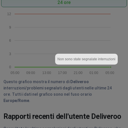
24 ore
12
9
6
3
Non sono state segnalate interruzioni
0
05:00
09:00
13:00
17:00
21:00
01:00
05:00
Questo grafico mostra il numero di
Deliveroo
interruzioni/problemi segnalati dagli utenti nelle ultime 24
ore. Tutti i dati nel grafico sono nel fuso orario
Europe/Rome
.
Rapporti recenti dell'utente Deliveroo