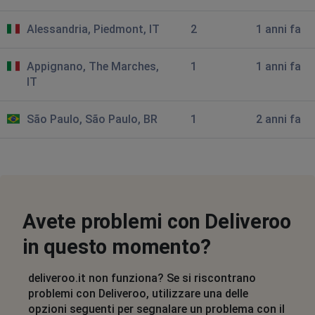
Bologna, Italy
•
1 anni ago
Alessandria, Piedmont, IT
2
1 anni fa
è saltato tutto.. sia chi deve ordinare, chi ha ordinato e
chi attende
Appignano, The Marches,
1
1 anni fa
IT
Davide
Bologna, Italy
•
1 anni ago
São Paulo, São Paulo, BR
1
2 anni fa
è saltato tutto.. sia chi deve ordinare, chi ha ordinato e
chi attende
Bologna, Italy
•
1 anni ago
è saltato tutto.. sia chi deve ordinare, chi ha
ordinato e chi attende
Avete problemi con Deliveroo
in questo momento?
Bologna, Italy
•
1 anni ago
è saltato tutto.. sia chi deve ordinare, chi ha
ordinato e chi attende
deliveroo.it non funziona? Se si riscontrano
problemi con Deliveroo, utilizzare una delle
opzioni seguenti per segnalare un problema con il
Milan, Italy
•
1 anni ago