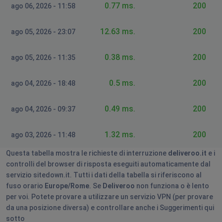
0.77 ms.
200
ago 06, 2026 - 11:58
Lorenzo
,
•
1 anni ago
12.63 ms.
200
ago 05, 2026 - 23:07
Non funziona ne l'app rider ne deliveroo
0.38 ms.
200
ago 05, 2026 - 11:35
Lorenzo
,
•
1 anni ago
0.5 ms.
200
ago 04, 2026 - 18:48
Non funziona ne l'app rider ne deliveroo
0.49 ms.
200
ago 04, 2026 - 09:37
Lorenzo
,
•
1 anni ago
1.32 ms.
200
ago 03, 2026 - 11:48
Non funziona ne l'app rider ne deliveroo
Questa tabella mostra le richieste di interruzione
deliveroo.it
e i
Lorenzo
controlli del browser di risposta eseguiti automaticamente dal
,
•
1 anni ago
servizio sitedown.it. Tutti i dati della tabella si riferiscono al
fuso orario
Europe/Rome
. Se
Deliveroo
non funziona o è lento
Non funziona ne l'app rider ne deliveroo
per voi. Potete provare a utilizzare un servizio VPN (per provare
da una posizione diversa) e controllare anche i Suggerimenti qui
Lorenzo
sotto