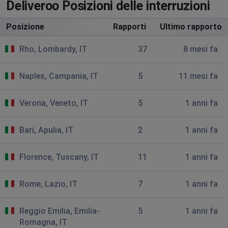
Deliveroo Posizioni delle interruzioni
lara
Milan, Italy
•
1 anni ago
Posizione
Rapporti
Ultimo rapporto
tutti i ristoranti non risultano disponibili
Rho, Lombardy, IT
37
8 mesi fa
Rome, Italy
•
1 anni ago
Naples, Campania, IT
5
11 mesi fa
Non funziona
Martina
Verona, Veneto, IT
5
1 anni fa
Milan, Italy
•
1 anni ago
Ho fatto un ordine che doveva arrivare per le 12.00.
Bari, Apulia, IT
2
1 anni fa
Sono quasi le 15.00 e non è ancora arrivato. Sull'app
dice che non ci sono rider disponibili. Non mi era mai
Florence, Tuscany, IT
11
1 anni fa
capitato prima. Spero risolvano al più presto
Rome, Lazio, IT
7
1 anni fa
Lamezia Terme, Italy
•
1 anni ago
A me ora dice verifica identità in corso
Reggio Emilia, Emilia-
5
1 anni fa
Romagna, IT
Davide