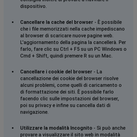
dispositivo.
Lorenzo
Cancellare la cache del browser
- È possibile
,
•
1 anni ago
che i file memorizzati nella cache impediscano
Non funziona ne l'app rider ne deliveroo
al browser di scaricare nuove pagine web.
L'aggiornamento della pagina la cancellerà. Per
Lorenzo
farlo, fare clic su Ctrl + F5 su un PC Windows o
Capannori, Italy
•
1 anni ago
Cmd + Shift, quindi premere R su un Mac.
Non funziona ne l'app rider ne deliveroo
Cancellare i cookie del browser
- La
Lorenzo
cancellazione dei cookie del browser risolve
alcuni problemi, come quelli di caricamento o
Capannori, Italy
•
1 anni ago
di formattazione dei siti. È possibile farlo
Non funziona ne l'app rider ne deliveroo
facendo clic sulle impostazioni del browser,
poi su privacy e infine su cancella dati di
Lorenzo
navigazione.
Capannori, Italy
•
1 anni ago
Non funziona ne l'app rider ne deliveroo
Utilizzare la modalità Incognito
- Si può anche
provare a visualizzare il sito web in modalità