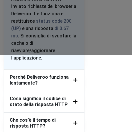
inviato richieste del browser a
Deliveroo.it e funziona e
restituisce
status code 200
(UP)
e una risposta
di 0.67
ms
. Si consiglia di svuotare la
cache o di
riavviare/aggiornare
l'applicazione.
Perché Deliveroo funziona
lentamente?
Cosa significa il codice di
stato della risposta HTTP
Che cos'è il tempo di
risposta HTTP?