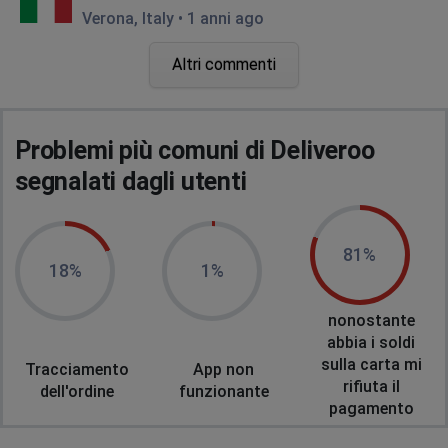
Verona, Italy
•
1 anni ago
Il sito non mi permette di aggiungere il cibo al mio
Altri commenti
ordine.
Vincenzo
Florence, Italy
•
1 anni ago
Problemi più comuni di Deliveroo
Provo a registrarmi come ristorante,ma non funziona
segnalati dagli utenti
né l'app ne il sito
Max
81%
Florence, Italy
•
1 anni ago
18%
1%
La maggior parte dei ristoranti risulta chiusa o da la
consegna veramente tardi tipo dopo mezzanotte.
nonostante
abbia i soldi
sulla carta mi
Michela
Tracciamento
App non
rifiuta il
dell'ordine
funzionante
Milano, Italy
•
1 anni ago
pagamento
Non va