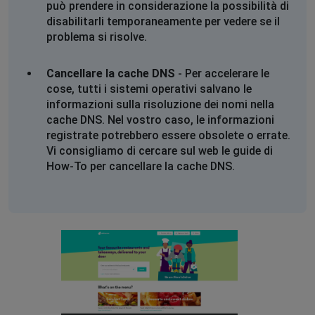
Capannori, Italy
•
1 anni ago
può prendere in considerazione la possibilità di
Non funziona ne l'app rider ne deliveroo
disabilitarli temporaneamente per vedere se il
problema si risolve.
Lorenzo
Cancellare la cache DNS
Capannori, Italy
•
1 anni ago
- Per accelerare le
cose, tutti i sistemi operativi salvano le
Non funziona ne l'app rider ne deliveroo
informazioni sulla risoluzione dei nomi nella
cache DNS. Nel vostro caso, le informazioni
Lorenzo
registrate potrebbero essere obsolete o errate.
Capannori, Italy
•
1 anni ago
Vi consigliamo di cercare sul web le guide di
Non funziona ne l'app rider ne deliveroo
How-To per cancellare la cache DNS.
Lorenzo
Capannori, Italy
•
1 anni ago
Non funziona ne l'app rider ne deliveroo
Lorenzo
Capannori, Italy
•
1 anni ago
Non funziona ne l'app rider ne deliveroo