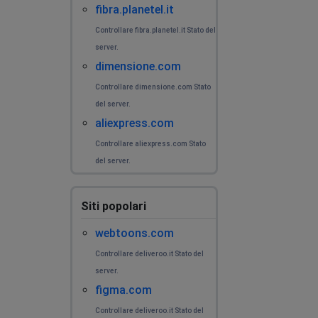
dovuto mangiare in altri modi, vorrei capire come
fibra.planetel.it
ricevere il rimborso
Controllare fibra.planetel.it Stato del
server.
Zemone
dimensione.com
Pisa, Italy
•
1 anni ago
Controllare dimensione.com Stato
Non va
del server.
aliexpress.com
Giuseppina
Padova, Italy
•
1 anni ago
Controllare aliexpress.com Stato
del server.
NON VA
Alessia
Siti popolari
Padova, Italy
•
1 anni ago
webtoons.com
NON VA PORCA MADONNA
Controllare deliveroo.it Stato del
Francesco
server.
figma.com
Piano di Conca, Italy
•
1 anni ago
App in tilt
Controllare deliveroo.it Stato del