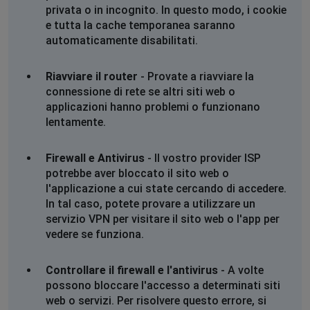
Lorenzo
privata o in incognito. In questo modo, i cookie
e tutta la cache temporanea saranno
Capannori, Italy
•
1 anni ago
automaticamente disabilitati.
Non funziona ne l'app rider ne deliveroo
Riavviare il router
- Provate a riavviare la
Lorenzo
connessione di rete se altri siti web o
Capannori, Italy
•
1 anni ago
applicazioni hanno problemi o funzionano
Non funziona ne l'app rider ne deliveroo
lentamente.
Lorenzo
Firewall e Antivirus
- Il vostro provider ISP
Capannori, Italy
•
1 anni ago
potrebbe aver bloccato il sito web o
Non funziona ne l'app rider ne deliveroo
l'applicazione a cui state cercando di accedere.
In tal caso, potete provare a utilizzare un
servizio VPN per visitare il sito web o l'app per
Lorenzo
vedere se funziona.
Capannori, Italy
•
1 anni ago
Non funziona ne l'app rider ne deliveroo
Controllare il firewall e l'antivirus
- A volte
possono bloccare l'accesso a determinati siti
Lorenzo
web o servizi. Per risolvere questo errore, si