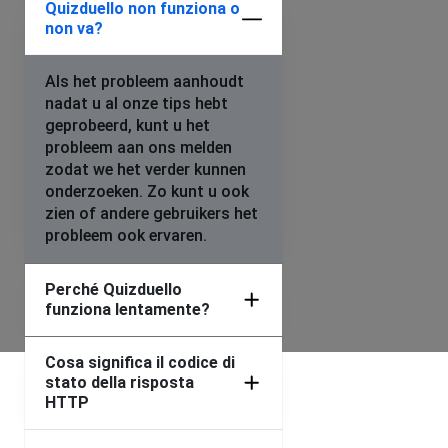
Quizduello non funziona o
non va?
Als het probleem aanhoudt
nadat u al onze tips hebt
geprobeerd, kunt u het
probleem aan ons melden
zodat we het verder kunnen
onderzoeken. Zo kunt u ook
zien of andere gebruikers het
probleem ook ervaren.
Perché Quizduello
funziona lentamente?
Cosa significa il codice di
stato della risposta
HTTP