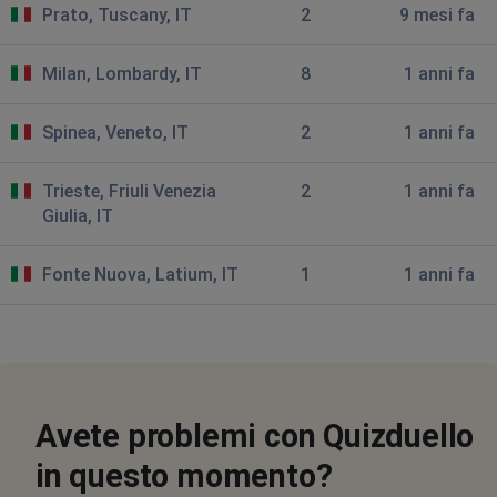
Prato, Tuscany, IT
2
9 mesi fa
Capannori, Italy
•
1 anni ago
Il quiz mi ha cancellato tutti e tutto dicendo che ho due
Milan, Lombardy, IT
8
1 anni fa
profili
Spinea, Veneto, IT
2
1 anni fa
Trieste, Friuli Venezia
2
1 anni fa
Giulia, IT
Fonte Nuova, Latium, IT
1
1 anni fa
Avete problemi con Quizduello
in questo momento?