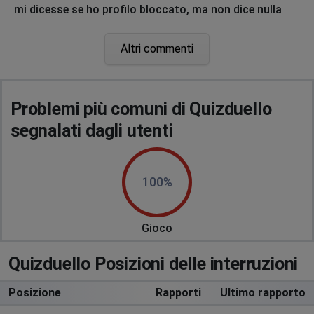
mi dicesse se ho profilo bloccato, ma non dice nulla
MASSY
Altri commenti
Fonte Nuova, Italy
•
1 anni ago
Da ieri Messaggio "profilo bloccato"
Problemi più comuni di Quizduello
Dwbora
segnalati dagli utenti
Rho, Italy
•
1 anni ago
Nn si reinstalla il gioco
100%
Milan, Italy
•
1 anni ago
Non riesco più a giocare
Gioco
Pietro
Quizduello Posizioni delle interruzioni
Milan, Italy
•
1 anni ago
Non riesco più a giocare,perché ?
Posizione
Rapporti
Ultimo rapporto
Seren61