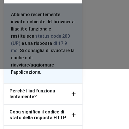
Abbiamo recentemente
inviato richieste del browser a
Iliad.it e funziona e
restituisce
status code 200
(UP)
e una risposta
di 17.9
ms
. Si consiglia di svuotare la
cache o di
riavviare/aggiornare
l'applicazione.
Perché Iliad funziona
lentamente?
Cosa significa il codice di
stato della risposta HTTP