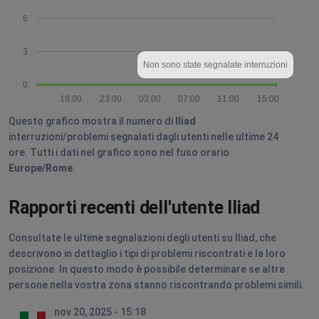
6
3
Non sono state segnalate interruzioni
0
19:00
23:00
03:00
07:00
11:00
15:00
Questo grafico mostra il numero di
Iliad
interruzioni/problemi segnalati dagli utenti nelle ultime 24
ore. Tutti i dati nel grafico sono nel fuso orario
Europe/Rome
.
Rapporti recenti dell'utente Iliad
Consultate le ultime segnalazioni degli utenti su Iliad, che
descrivono in dettaglio i tipi di problemi riscontrati e la loro
posizione. In questo modo è possibile determinare se altre
persone nella vostra zona stanno riscontrando problemi simili.
nov 20, 2025 - 15:18