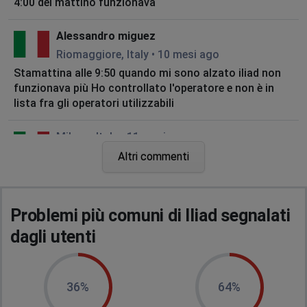
4:00 del mattino funzionava
Alessandro miguez
Riomaggiore, Italy
•
10 mesi ago
Stamattina alle 9:50 quando mi sono alzato iliad non
funzionava più Ho controllato l'operatore e non è in
lista fra gli operatori utilizzabili
Milano, Italy
•
11 mesi ago
VOCE ILIAD FIBRA DOWN. ERRORE: TELEFONO
Altri commenti
NON CONFIGURATO.
Problemi più comuni di Iliad segnalati
dagli utenti
36%
64%